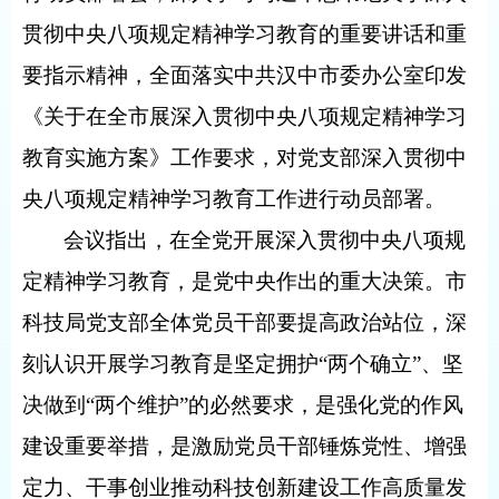
贯彻中央八项规定精神学习教育的重要讲话和重
要指示精神，
全面落实中共汉中市委办公室印发
《关于在全市展深入贯彻中央八项规定精神学习
教育实施方案》工作要求，
对
党
支部深入贯彻中
央八项规定精神学习教育工作进行动员部署。
会议指出，在全党开展
深入贯彻中央八项规
定精神学习教育
，是党中央作出的重大决策。市
科技局党支部全体党员干部要提高政治站位，深
刻认识开展学习教育是坚定拥护
“两个确立”、坚
决做到“两个维护”的必然要求，是强化党的作风
建设重要举措，是激励党员干部锤炼党性、增强
定力、干事创业推动科技创新建设工作高质量发