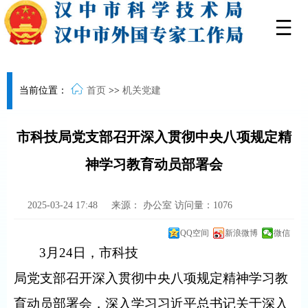
当前位置：
首页
>>
机关党建
市科技局党支部召开深入贯彻中央八项规定精
神学习教育动员部署会
2025-03-24 17:48
来源：
办公室
访问量：
1076
QQ空间
新浪微博
微信
3月24日，市科技
局党支部召开
深入贯彻中央八项规定精神学习教
育
动员部署会
，深入学习习近平总书记关于深入