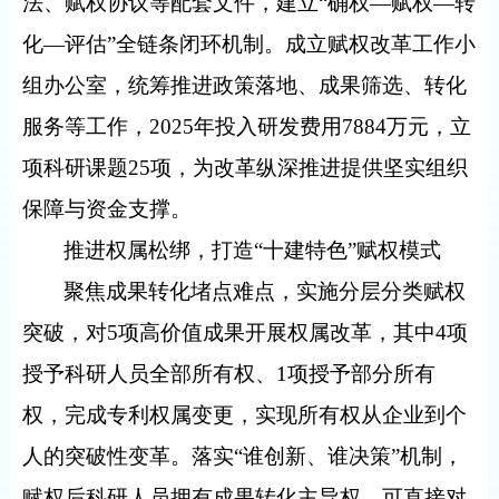
法、赋权协议等配套文件，建立“确权—赋权—转
化—评估”全链条闭环机制。成立赋权改革工作小
组办公室，统筹推进政策落地、成果筛选、转化
服务等工作，
2025
年投入研发费用
7884
万元，立
项科研课题
25
项，为改革纵深推进提供坚实组织
保障与资金支撑。
推进权属松绑，打造“十建特色”赋权模式
聚焦成果转化堵点难点，实施分层分类赋权
突破，对
5
项高价值成果开展权属改革，其中
4
项
授予科研人员全部所有权、
1
项授予部分所有
权，完成专利权属变更，实现所有权从企业到个
人的突破性变革。落实“谁创新、谁决策”机制，
赋权后科研人员拥有成果转化主导权，可直接对