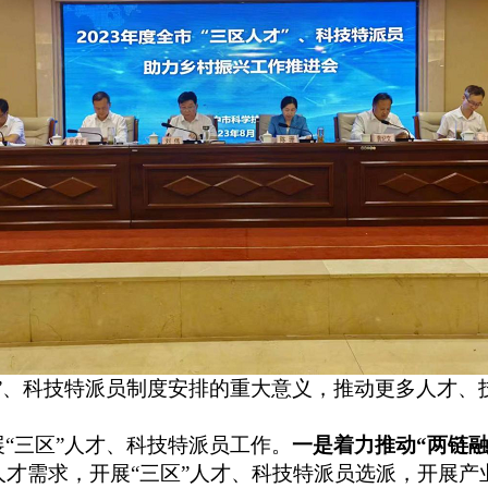
”
、科技特派员
制度安排的
重大意义
，推动更多人才、
展
“
三区
”
人才、科技特派员工作
。
一是着力
推动“两链融
人才需求，开展
“
三区
”
人才
、
科技特派员
选派，开展产