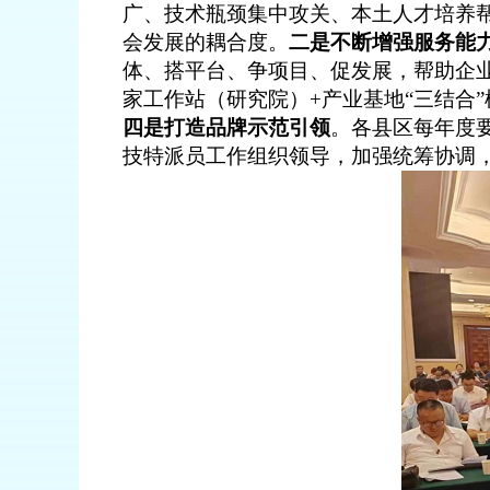
广、技术瓶颈集中攻关、本土人才培养
会发展的耦合度
。
二是不断增强
服务
能
体、搭平台、争项目、
促
发展，帮助企
家工作站（研究院）
+
产业
基地
“
三结合
”
四是
打造品牌
示范引领
。各县区每年度
技特派员
工作组织领导
，加强统筹协调