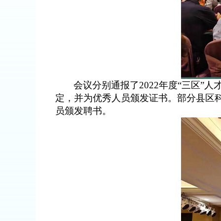
会议分别通报了
2022
年度
“
三区
”
人
定
，并
为优秀
人员
颁发证书。
部分县区
员
颁发聘书
。