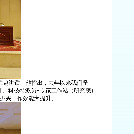
主题讲话。他
指出，
去年以来
我们坚
才、科技特派员
+
专家工作站（研究院）
振兴工作
效能
大提升。