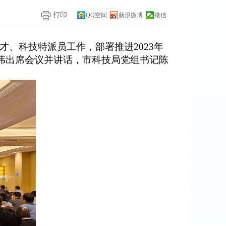
打印
QQ空间
新浪微博
微信
才
、
科技特派员
工作，部署
推进
202
3
年
伟出席会议并讲话，
市科技局
党组
书记陈