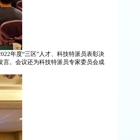
2022
年度
“
三区
”
人才
、科技特派员
表彰决
发言。会议还
为科技特派员专家委员会
成