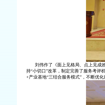
刘伟
作了《面上见格局、点上见成效
持
“
小切口
”
改革，制定完善了
服务
考评
+
产业基地“三结合服务模式”，不断优