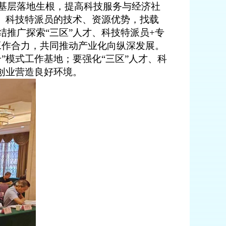
基层落地生根，
提高科技服务与经济社
、科技特派员
的技术、资源优势，找载
结推广
探索
“
三区
”
人才
、科技特派员
+
专
工作合力，共同推动产业化向纵深发展
。
”模式工作基地；
要
强化
“
三区
”
人才、科
创业营造良好环境。