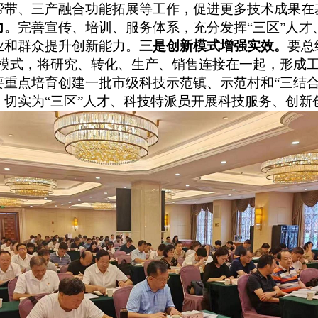
帮带、三产融合功能拓展等工作，促进更多技术成果在
力。
完善宣传、培训、服务体系，
充分
发挥
“
三区
”
人才
业和群众提升
创新能力。
三是
创新模式
增强实效
。
要总
模式，将
研究、转化、生产、
销售连接在
一起，
形成
要重点培育创建一批市级科技示范镇、示范村和“三结合
，
切实
为
“
三区
”
人才、科技特派员开展科技服务、创新