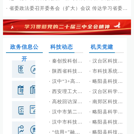
·
省委政法委召开委务会（扩大）会议 传达学习省委十四届十次全会精神
政务信息公
科技动态
机关党建
开
·
秦创投科创资本入地市品牌系列交流活动在汉中举办
·
汉台区科技局组织集中收看中国共产党成立105周年大会
·
陕西省科技资源统筹中心来汉中调研指导科技创新工作
·
市科技系统党员干部集中观看庆祝中国共产党成立105周年大会
·
汉中“3+高校院所+N”对接活动成效显著：4所高校回访企业，达成多项深度合作
·
略阳县科技局党组召开深化“三个年”活动暨党建党风廉政建设部署会
·
西安理工大学赴汉中开展校企需求对接活动
·
汉台区科学技术局传达学习党的二十届四中全会精神
·
高校回访深化产学研协同 低空科创赋能城固航空产业—— 西安工业大学专家团队赴汉中企业开展回访对接
·
南郑区科技局传达学习党的二十届四中全会精神
·
汉中市第二期技术经理人训练营在略阳开营
·
略阳县科学技术局学习贯彻党的二十届四中全会精神
·
汉中市科技局召开“科技副总”产学研座谈交流会
·
略阳县科技局深入开展廉政家风教育助力作风建设
·
“信用+”融资服务 助力科技型企业腾飞
·
略阳县科技局深入学习贯彻县委十六届十五次全会精神