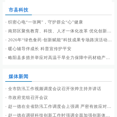
市县科技
·
织密心电“一张网”，守护群众“心”健康
·
南郑区聚焦教育、科技、人才一体化改革 优化创新生态环境
·
2026年“绿色食药·创新赋能”科技成果专场路演活动在留坝成功举办
·
暖心辅导伴成长 科普宣传护平安
·
略阳县多措并举应对高温干旱全力保障中药材稳产增收
媒体新闻
·
全市防汛工作视频调度会议召开张烨主持并讲话
·
市政府党组召开会议
·
赵一德在全省防汛工作调度会上强调 严密有效应对本轮强降雨 扎实做好防汛救灾各项工作
·
赵一德在调研科技创新工作时强调全面加强创新体系和创新能力建设 为实现高水平科技自立自强作出更大贡献